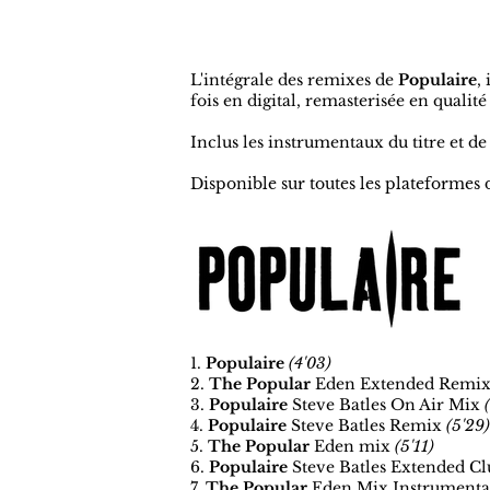
L'intégrale des remixes de
Populaire
,
fois en digital, remasterisée en qualit
Inclus les instrumentaux du titre et de 
Disponible sur toutes les plateformes d
1.
Populaire
(4'03)
2
.
The Popular
Eden Extended Remi
3.
Populaire
Steve Batles On Air Mix
4.
Populaire
Steve Batles Remix
(5'29)
5.
The Popular
Eden mix
(5'11)
6.
Populaire
Steve Batles Extended C
7.
The Popular
Eden Mix Instrumenta