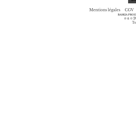
Mentions légales
CGV
BASKIA PRO
2
℗ & ©
To