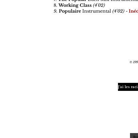
8.
Working Class
(4'02)
9.
Populaire
Instrumental
(4'02)
-
Inéd
199
℗
J'ai les ra
Bo