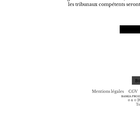
les tribunaux compétents seront 
Bo
Mentions légales
CGV
BASKIA PRO
2
℗ & ©
To