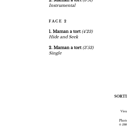
2. Maman a tort
(
3'51)
Instrumental
F A C E 2
1. Maman a tort
(4
'23)
Hide and Seek
2. Maman a tort
(
3'53)
Single
SORTI
Visu
Phot
198
℗