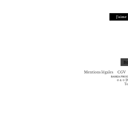
J'aime
Bo
Mentions légales
CGV
BASKIA PRO
2
℗ & ©
To