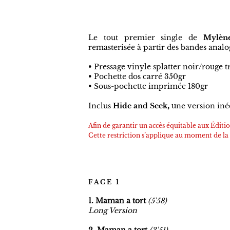
​ÉDITION LIMITÉE À 1.000 EXEMPLAIR
EXCLUSIVITÉ BOUTIQUE OFFICIELLE
Le tout premier single de
Mylèn
remasterisée à partir des bandes anal
• Pressage vinyle splatter noir/rouge
• Pochette dos carré 350gr
• Sous-pochette imprimée 180gr
Inclus
Hide and Seek
,
u
ne version inéd
Afin de garantir un accès équitable aux Éditi
Cette restriction s’applique au moment de l
F A C E 1
1. Maman a tort
(
5
'58)
Long Version