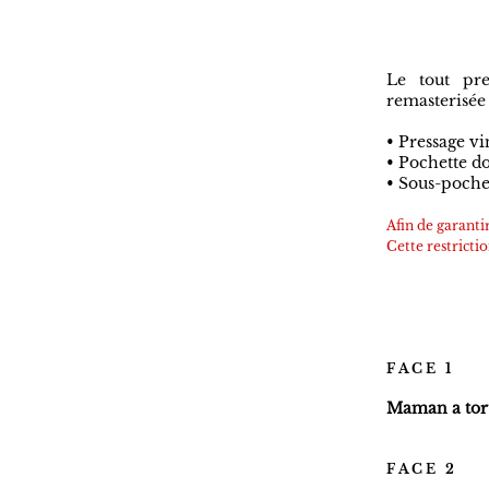
​ÉDITION L
EXCLUSI
Le tout pr
remasterisée
• Pressage v
• Pochette d
• Sous-poche
Afin de garanti
Cette restrict
F A C E 1
Maman a tor
F A C E 2