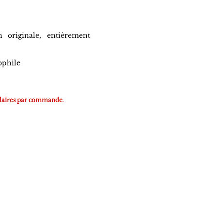
n originale,
entièrement
ophile
plaires par commande
.