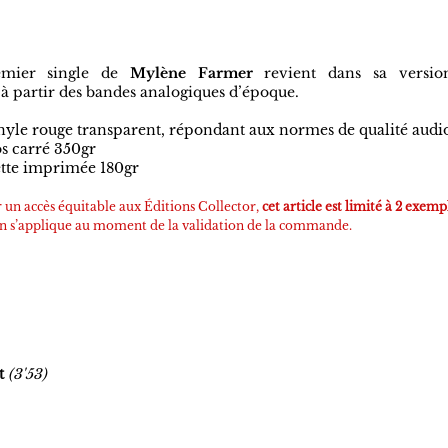
IMITÉE À 1.000 EXEMPLAIRES
VITÉ BOUTIQUE OFFICIELLE
emier single de
Mylène Farmer
revient dans sa versio
 à partir des bandes analogiques
d’époque
.
inyle rouge transparent, répondant aux normes de qualité audi
os carré 350gr
tte imprimée 180gr
r un accès équitable aux Éditions Collector,
cet article est
limité à 2 exem
ion s’applique au moment de la validation de la commande.
t
(
3'53)