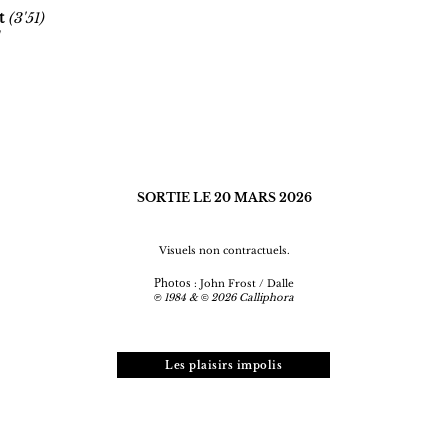
t
(
3'51)
SORTIE LE 20 MARS 2026
Visuels non contractuels.
Photos
: John Frost / Dalle
1984 &
2026 Calliphora
℗
©
Les plaisirs impolis